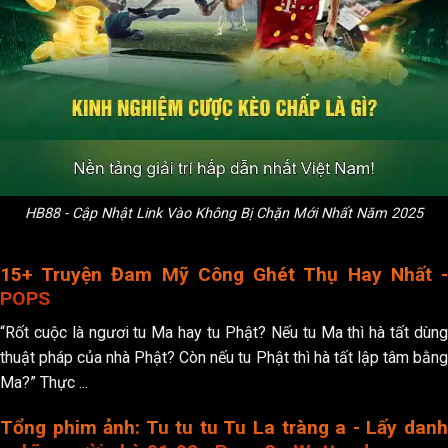
HB88 - Cập Nhật Link Vào Không Bị Chặn Mới Nhất Năm 2025
15+ Truyện Đam Mỹ Công Ghét Thụ Hay Nhất -
POPS
“Rốt cuộc là ngươi tu Ma hay tu Phật? Nếu tu Ma thì hà tất dùng
thuật pháp của nhà Phật? Còn nếu tu Phật thì hà tất lập tâm bằng
Ma?” Thực ...
Tổng phim ảnh: Tu tu tu Tu La tràng a - Lấy danh