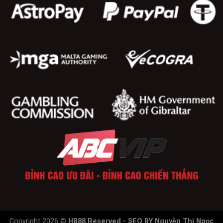
Copyright 2026 ©
HB88 Reserved - SEO BY Nguyễn Thị Ngọc