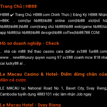
Trang Chủ | HB88
HB88 ✔️ Trang Chủ HB88.com Chính Thức | Đăng Ký HB88 Nhận
+88K. ... com|tại hb88|hb88 online com|hb88 slot|nổ hũ
hb88|hb88.|hb88 .com|trang chủ hb88|hb88 web|game hb88|tải
app hb88|tải hb88|
hb88
design|hb88 coffee|hb88788 COM.
Hồ sơ doanh nghiệp - Check
... nhà cái m88 thể thao casino cara daftar sv388 fun88..com
www ... new88luxury quyen vuong 97 sv388 coanh mcw 818 nha
cai lucky88 al ...
Le Macau Casino & Hotel- Điểm dừng chân của
dân cá cược
LE MACAU tại National Road No 1, Bavet City, Svay Rieng,
Cambodia tuyển dụng 4883101 việc làm nhận Job ngay.
Le Macau Hotel - Svay Rieng