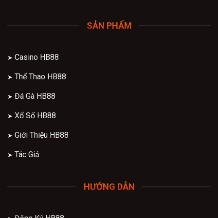
SẢN PHẨM
Casino HB88
Thể Thao HB88
Đá Gà HB88
Xổ Số HB88
Giới Thiệu HB88
Tác Giả
HƯỚNG DẪN