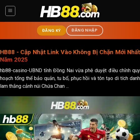
Chuyển
đến
nội
dung
ĐĂNG NHẬP
ĐĂNG KÝ
HB88 - Cập Nhật Link Vào Không Bị Chặn Mới Nhất
Năm 2025
hb88-casino-UBND tỉnh Đồng Nai vừa phê duyệt điều chỉnh quy
hoạch tổng thể bảo quản, tu bổ, phục hồi và tôn tạo di tích danh
lam thắng cảnh núi Chứa Chan ...