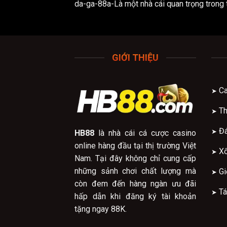
da-ga-88a-Là một nhà cái quan trọng trong 
GIỚI THIỆU
C
T
Đ
HB88
là nhà cái cá cược casino
online hàng đầu tại thị trường Việt
X
Nam. Tại đây không chỉ cung cấp
những sảnh chơi chất lượng mà
Gi
còn đem đến hàng ngàn ưu đãi
Tá
hấp dẫn khi đăng ký tài khoản
tặng ngay 88K.