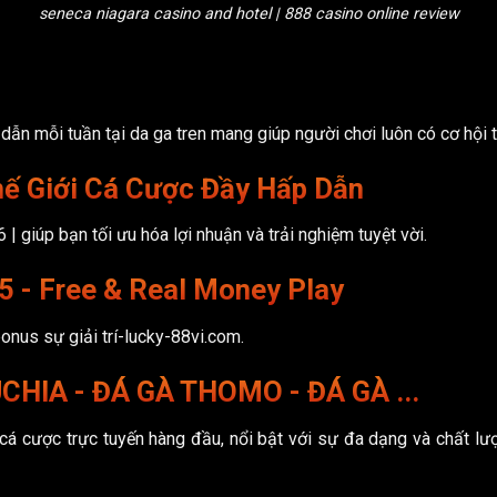
seneca niagara casino and hotel | 888 casino online review
dẫn mỗi tuần tại da ga tren mang giúp người chơi luôn có cơ hội t
hế Giới Cá Cược Đầy Hấp Dẫn
 giúp bạn tối ưu hóa lợi nhuận và trải nghiệm tuyệt vời.
5 - Free & Real Money Play
 bonus sự giải trí-lucky-88vi.com.
HIA - ĐÁ GÀ THOMO - ĐÁ GÀ ...
cá cược trực tuyến hàng đầu, nổi bật với sự đa dạng và chất l