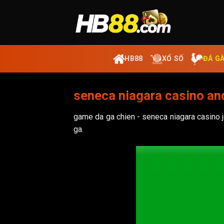
Chuyển
đến
nội
dung
HB88
XỔ SỐ
ĐÁ G
seneca niagara casino and
game da ga chien - seneca niagara casino 
ga.