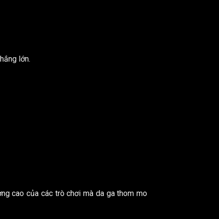
hắng lớn.
ượng cao của các trò chơi mà da ga thom mo