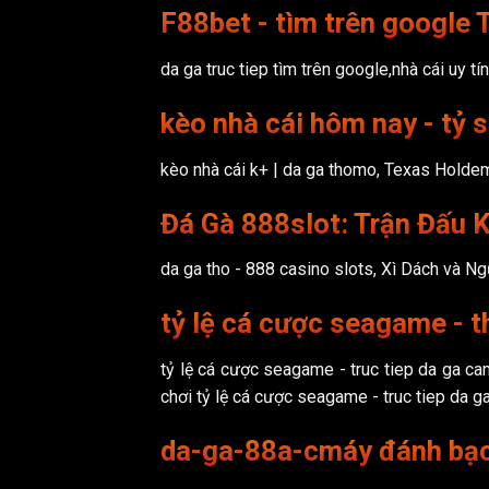
F88bet - tìm trên google T
da ga truc tiep tìm trên google,nhà cái uy 
kèo nhà cái hôm nay - tỷ 
kèo nhà cái k+ | da ga thomo, Texas Holdem 
Đá Gà 888slot: Trận Đấu 
da ga tho - 888 casino slots, Xì Dách và Ng
tỷ lệ cá cược seagame - t
tỷ lệ cá cược seagame - truc tiep da ga 
chơi tỷ lệ cá cược seagame - truc tiep da 
da-ga-88a-cmáy đánh bạc