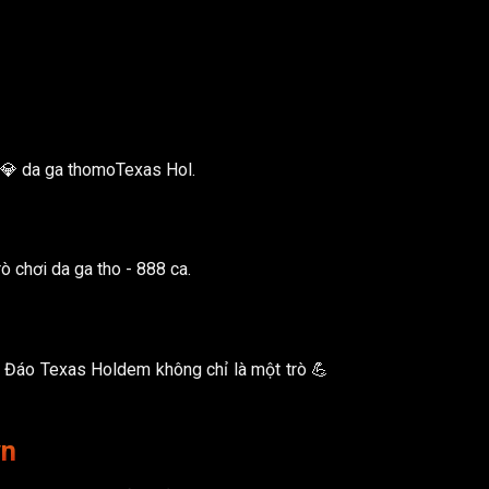
| 💎 da ga thomoTexas Hol.
ò chơi da ga tho - 888 ca.
 Đáo Texas Holdem không chỉ là một trò 💪
vn