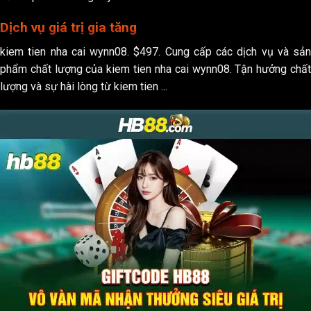
Dịch vụ giá trị gia tăng
kiem tien nha cai wynn08. $497. Cung cấp các dịch vụ và sản
phẩm chất lượng của kiem tien nha cai wynn08. Tận hưởng chất
lượng và sự hài lòng từ kiem tien ...