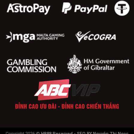
Copyright 2026 ©
HB88 Reserved - SEO BY Nguyễn Thị Ngọc