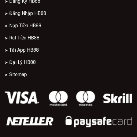
Đăng Ký HB88
Đăng Nhập HB88
Nạp Tiền HB88
Rút Tiền HB88
Tải App HB88
Đại Lý HB88
Sitemap