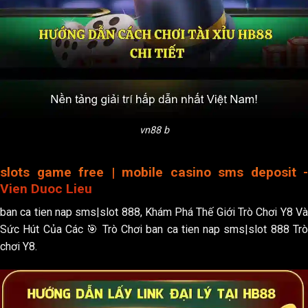
vn88 b
slots game free | mobile casino sms deposit -
Vien Duoc Lieu
ban ca tien nap sms|slot 888, Khám Phá Thế Giới Trò Chơi Y8 Và
Sức Hút Của Các 🎯 Trò Chơi ban ca tien nap sms|slot 888 Trò
chơi Y8.