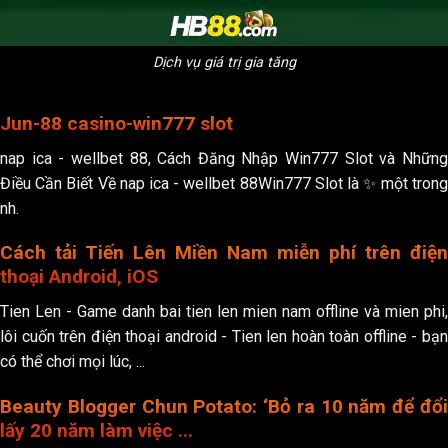
Dịch vụ giá trị gia tăng
Jun-88 casino-win777 slot
nap ica - wellbet 88, Cách Đăng Nhập Win777 Slot và Những
Điều Cần Biết Về nap ica - wellbet 88Win777 Slot là ✨ một trong
nh.
Cách tải Tiến Lên Miền Nam miễn phí trên điện
thoại Android, iOS
Tien Len - Game danh bai tien len mien nam offline và mien phi,
lôi cuốn trên điện thoại android - Tien len hoàn toàn offline - bạn
có thể chơi mọi lúc, ...
Beauty Blogger Chun Potato: ‘Bỏ ra 10 năm để đổi
lấy 20 năm làm việc ...