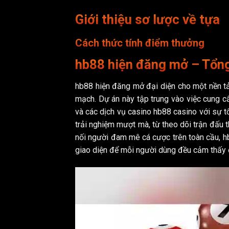
Giới thiệu sơ lược về tựa
Cách thức tính điểm thưởng
hb88 hiện đăng mở – Tổng 
hb88 hiện đăng mở đại diện cho một nền tả
mạch. Dự án này tập trung vào việc cung cấ
và các dịch vụ casino hb88 casino với sự t
trải nghiệm mượt mà, từ theo dõi trận đấu 
nối người đam mê cá cược trên toàn cầu, 
giao diện để mỗi người dùng đều cảm thấy 