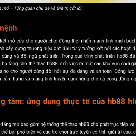
 mở – Tổng quan chủ đề và Giá trị cốt lõi
 mệnh
kết mở cửa cho người chơi đồng thời nhấn mạnh tính minh bạc
rình xây dựng thương hiệu bắt đầu từ ý tưởng kết nối các hoạt 
i dùng và đội ngũ phát triển. Trong quá trình phát triển, hb88 đã
u hạ tầng cho thể thao hb88, đến việc ra mắt các khu vực chơi 
sino cho người dùng đòi hỏi sự đa dạng và an toàn. Động lực
iàu cảm hứng và mang tính truyền cảm hứng cho cả cộng đồng n
ng tâm: ứng dụng thực tế của hb88 hi
đăng mở bao gồm hệ thống thể thao hb88 cho phát trực tiếp và
hể bài phổ biến và các trò chơi trực tuyến có tính giải trí cao, 