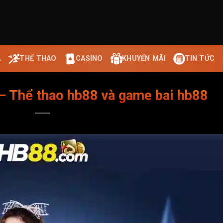
À
THỂ THAO
CASINO
KHUYẾN MÃI
TIN TỨC
– Thể thao hb88 và game bai hb88