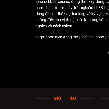
casino hb88 casino, đồng thời xây dựng uy 
cảm nhận rõ hơn, hãy trải nghiệm hb88 h
dùng đã cho thấy sự hài lòng và kỳ vọng và
những điều thú vị đang chờ đợi trong hệ s
nghiệp và trách nhiệm.
Tags:
hb88 hiện đăng mở
|
thể thao hb88
|
GIỚI THIỆU