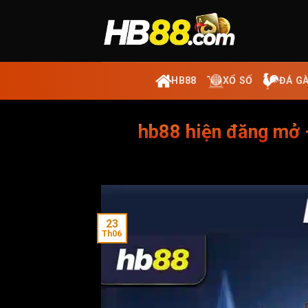
Chuyển
đến
nội
dung
HB88
XỔ SỐ
ĐÁ G
hb88 hiện đăng mở 
23
Th06